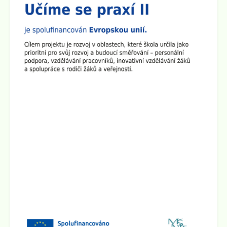
rodiče a přátele školy na
Den otevřených dveří na 2.
stupni
. Ve třídách budou připraveny různé prezentace a
ukázky pomůcek. Den otevřených dveří chceme
zakončit společným opékáním na školním dvoře.
Všichni jste srdečně zváni!
Zveřejněno: 1.4.2025
Seminář pro rodiče "Jak ochránit děti před hrozbami
internetu?"
Zveme všechny rodiče na seminář, který se bude konat
ve
čtvrtek 10.4. 2025 v 17:00 hod v sále ZUŠ na Staré
radnici
v Broumově. Seminář povede Mgr. Martin Kaliba
Ph.D., MBA, Msc. Vstup je zdarma.
Zobrazit vše