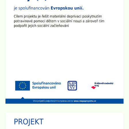
Plenární schůze SRPŠ
Dne 15.9. 2025 v 15:30 hod se v učebně 8.A na 2.
stupni školy koná Plenární schůze SRPŠ.
Zveřejněno: 26.8.2025
Provoz školní družiny 1.9. 2025
1.9. 2025 bude školní družina v provozu od 6:00 hod do
15:00 hod.
Zveřejněno: 2.5.2025
Schůzka pro rodiče budoucích prvňáčků
Rodičovská schůzka se uskuteční v úterý 3.6. 2025 v
15:30 hod v učebně 2.B na 1. stupni školy.
Zveřejněno: 14.4.2025
Den otevřených dveří na 2. stupni školy
Dne 29.4. od 15:00 do 17:30 hod zveme všechny