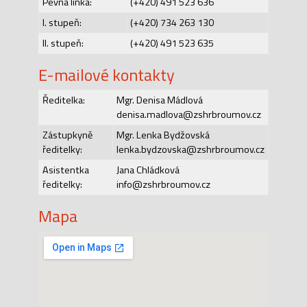
Pevná linka:
(+420) 491 523 636
I. stupeň:
(+420) 734 263 130
II. stupeň:
(+420) 491 523 635
E-mailové kontakty
Ředitelka:
Mgr. Denisa Mádlová
denisa.madlova@zshrbroumov.cz
Zástupkyně
Mgr. Lenka Bydžovská
ředitelky:
lenka.bydzovska@zshrbroumov.cz
Asistentka
Jana Chládková
ředitelky:
info@zshrbroumov.cz
Mapa