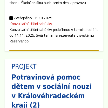
sboru. Školní družina bude tento den v provozu.
Zveřejněno: 31.10.2025
Konzultační třídní schůzky
Konzultační třídní schůzky proběhnou v termínu od 11.
do 14.11. 2025. Svůj termín si rezervujte v systému
Reservando.
Zveřejněno: 8.9.2025
Třídní schůzky
Dne 15.9. 2025 cca v 16:00 hod se po skončení
Plenární schůze SRPŠ budou konat třídní schůzky
jednotlivých tříd. Pokud dojde k malému zpoždění,
předem se omlouváme, učitelský sbor se půjde nejprve
představit do prvních a šestých tříd.
Zveřejněno: 8.9.2025