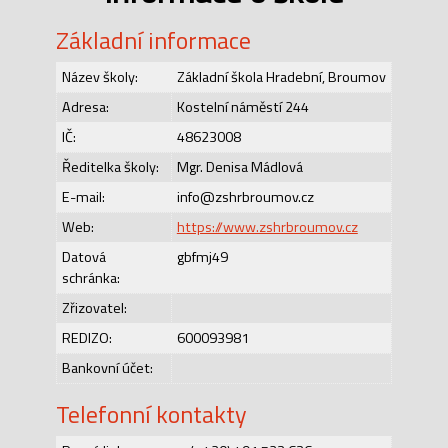
Základní informace
Název školy:
Základní škola Hradební, Broumov
Adresa:
Kostelní náměstí 244
IČ:
48623008
Ředitelka školy:
Mgr. Denisa Mádlová
E-mail:
info@zshrbroumov.cz
Web:
https://www.zshrbroumov.cz
Datová
gbfmj49
schránka:
Zřizovatel:
REDIZO:
600093981
Bankovní účet:
Telefonní kontakty