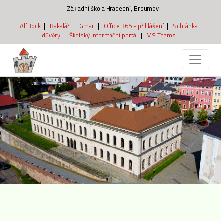
Základní škola Hradební, Broumov
AlfBook
|
Bakaláři
|
Gmail
|
Office 365 - přihlášení
|
Schránka
důvěry
|
Školský informační portál
|
MS Teams