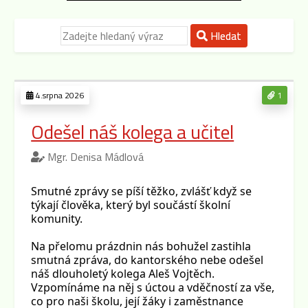
Hledat
4.srpna 2026
1
Odešel náš kolega a učitel
Mgr. Denisa Mádlová
Smutné zprávy se píší těžko, zvlášť když se
týkají člověka, který byl součástí školní
komunity.
Na přelomu prázdnin nás bohužel zastihla
smutná zpráva, do kantorského nebe odešel
náš dlouholetý kolega Aleš Vojtěch.
Vzpomínáme na něj s úctou a vděčností za vše,
co pro naši školu, její žáky i zaměstnance