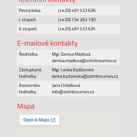
Pevná linka:
(+420) 491 523 636
I. stupeň:
(+420) 734 263 130
II. stupeň:
(+420) 491 523 635
E-mailové kontakty
Ředitelka:
Mgr. Denisa Mádlová
denisa.madlova@zshrbroumov.cz
Zástupkyně
Mgr. Lenka Bydžovská
ředitelky:
lenka.bydzovska@zshrbroumov.cz
Asistentka
Jana Chládková
ředitelky:
info@zshrbroumov.cz
Mapa