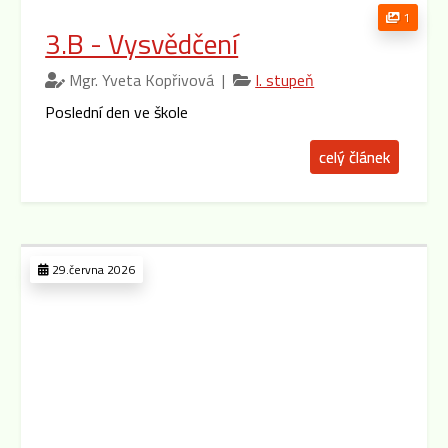
1
3.B - Vysvědčení
Mgr. Yveta Kopřivová |
I. stupeň
Poslední den ve škole
celý článek
29.června 2026