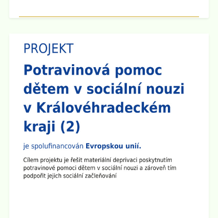
Zveřejněno: 8.9.2025
Třídní schůzky
Dne 15.9. 2025 cca v 16:00 hod se po skončení
Plenární schůze SRPŠ budou konat třídní schůzky
jednotlivých tříd. Pokud dojde k malému zpoždění,
předem se omlouváme, učitelský sbor se půjde nejprve
představit do prvních a šestých tříd.
Zveřejněno: 8.9.2025
Plenární schůze SRPŠ
Dne 15.9. 2025 v 15:30 hod se v učebně 8.A na 2.
stupni školy koná Plenární schůze SRPŠ.
Zveřejněno: 26.8.2025
Provoz školní družiny 1.9. 2025