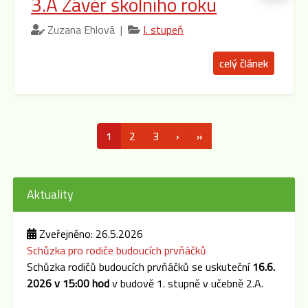
3.A Závěr školního roku
Zuzana Ehlová |
I. stupeň
celý článek
1
2
3
›
»
Aktuality
Zveřejněno: 26.5.2026
Schůzka pro rodiče budoucích prvňáčků
Schůzka rodičů budoucích prvňáčků se uskuteční
16.6.
2026 v 15:00 hod
v budově 1. stupně v učebně 2.A.