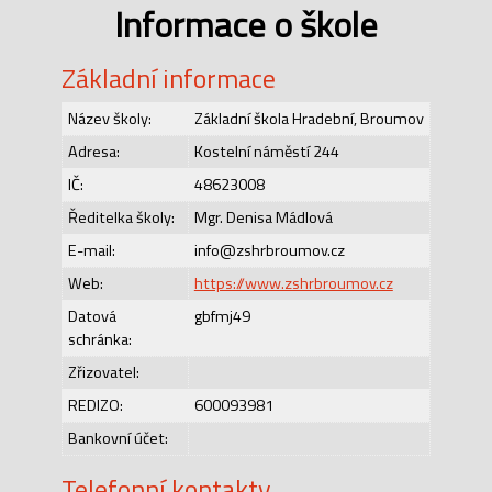
Informace o škole
Základní informace
Název školy:
Základní škola Hradební, Broumov
Adresa:
Kostelní náměstí 244
IČ:
48623008
Ředitelka školy:
Mgr. Denisa Mádlová
E-mail:
info@zshrbroumov.cz
Web:
https://www.zshrbroumov.cz
Datová
gbfmj49
schránka:
Zřizovatel:
REDIZO:
600093981
Bankovní účet:
Telefonní kontakty