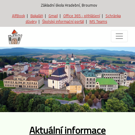
Základní škola Hradební, Broumov
AlfBook
|
Bakaláři
|
Gmail
|
Office 365 - přihlášení
|
Schránka
důvěry
|
Školský informační portál
|
MS Teams
Aktuální informace