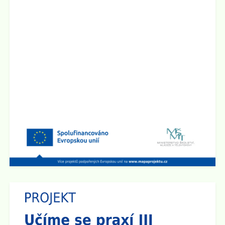
Zveřejněno: 1.4.2025
Seminář pro rodiče "Jak ochránit děti před hrozbami
internetu?"
Zveme všechny rodiče na seminář, který se bude konat
ve
čtvrtek 10.4. 2025 v 17:00 hod v sále ZUŠ na Staré
radnici
v Broumově. Seminář povede Mgr. Martin Kaliba
Ph.D., MBA, Msc. Vstup je zdarma.
Zobrazit vše