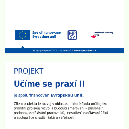
1.9. 2025 bude školní družina v provozu od 6:00 hod do
15:00 hod.
Zveřejněno: 2.5.2025
Schůzka pro rodiče budoucích prvňáčků
Rodičovská schůzka se uskuteční v úterý 3.6. 2025 v
15:30 hod v učebně 2.B na 1. stupni školy.
Zveřejněno: 14.4.2025
Den otevřených dveří na 2. stupni školy
Dne 29.4. od 15:00 do 17:30 hod zveme všechny
rodiče a přátele školy na
Den otevřených dveří na 2.
stupni
. Ve třídách budou připraveny různé prezentace a
ukázky pomůcek. Den otevřených dveří chceme
zakončit společným opékáním na školním dvoře.
Všichni jste srdečně zváni!