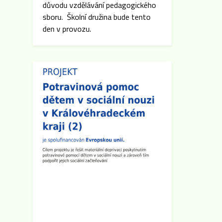
důvodu vzdělávání pedagogického
sboru. Školní družina bude tento
den v provozu.
Zveřejněno: 31.10.2025
Konzultační třídní schůzky
Konzultační třídní schůzky
proběhnou v termínu od 11. do
14.11. 2025. Svůj termín si
rezervujte v systému Reservando.
Zveřejněno: 8.9.2025
Třídní schůzky
Dne 15.9. 2025 cca v 16:00 hod se
po skončení Plenární schůze SRPŠ
budou konat třídní schůzky
jednotlivých tříd. Pokud dojde k