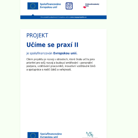
malému zpoždění, předem se
omlouváme, učitelský sbor se půjde
nejprve představit do prvních a
šestých tříd.
Zveřejněno: 8.9.2025
Plenární schůze SRPŠ
Dne 15.9. 2025 v 15:30 hod se v
učebně 8.A na 2. stupni školy koná
Plenární schůze SRPŠ.
Zveřejněno: 26.8.2025
Provoz školní družiny 1.9. 2025
1.9. 2025 bude školní družina v
provozu od 6:00 hod do 15:00 hod.
Zveřejněno: 2.5.2025