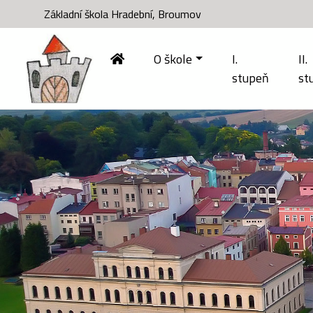
Základní škola Hradební, Broumov
O škole
I.
II.
stupeň
st