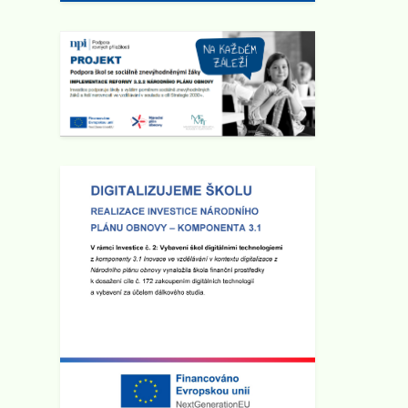
Zveřejněno: 1.4.2025
Seminář pro rodiče "Jak ochránit
děti před hrozbami internetu?"
Zveme všechny rodiče na seminář,
který se bude konat ve
čtvrtek
10.4. 2025 v 17:00 hod v sále ZUŠ
na Staré radnici
v Broumově.
Seminář povede Mgr. Martin Kaliba
Ph.D., MBA, Msc. Vstup je zdarma.
Zobrazit vše