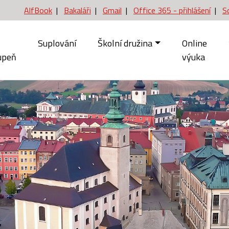
AlfBook
|
Bakaláři
|
Gmail
|
Office 365 - přihlášení
|
S
Suplování
Školní družina
Online
upeň
výuka