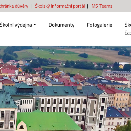
chránka důvěry
|
Školský informační portál
|
MS Teams
Školní výdejna
Dokumenty
Fotogalerie
Šk
ča