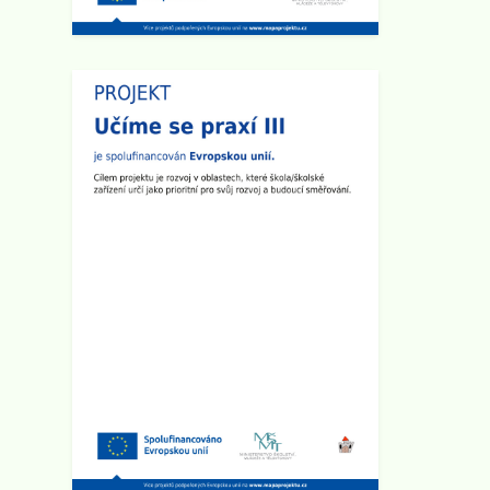
Schůzka pro rodiče budoucích
prvňáčků
Rodičovská schůzka se uskuteční v
úterý 3.6. 2025 v 15:30 hod v
učebně 2.B na 1. stupni školy.
Zveřejněno: 14.4.2025
Den otevřených dveří na 2. stupni
školy
Dne 29.4. od 15:00 do 17:30 hod
zveme všechny rodiče a přátele
školy na
Den otevřených dveří na 2.
stupni
. Ve třídách budou připraveny
různé prezentace a ukázky
pomůcek. Den otevřených dveří
chceme zakončit společným
opékáním na školním dvoře. Všichni
jste srdečně zváni!