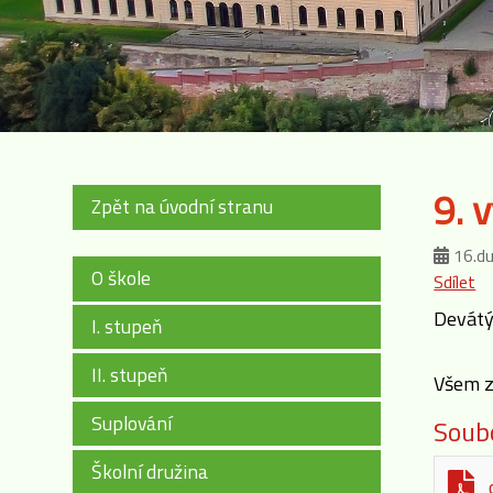
9. 
Zpět na úvodní stranu
16.d
O škole
Sdílet
Devátý 
I. stupeň
II. stupeň
Všem z
Suplování
Soubo
Školní družina