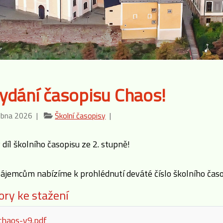
vydání časopisu Chaos!
ubna 2026 |
Školní časopisy
|
díl školního časopisu ze 2. stupně!
ájemcům nabízíme k prohlédnutí deváté číslo školního časopi
ry ke stažení
chaos-v9.pdf