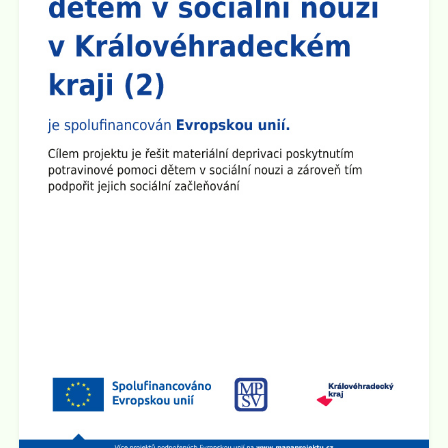
předem se omlouváme, učitelský sbor se půjde nejprve
představit do prvních a šestých tříd.
Zveřejněno: 8.9.2025
Plenární schůze SRPŠ
Dne 15.9. 2025 v 15:30 hod se v učebně 8.A na 2.
stupni školy koná Plenární schůze SRPŠ.
Zveřejněno: 26.8.2025
Provoz školní družiny 1.9. 2025
1.9. 2025 bude školní družina v provozu od 6:00 hod do
15:00 hod.
Zveřejněno: 2.5.2025
Schůzka pro rodiče budoucích prvňáčků
Rodičovská schůzka se uskuteční v úterý 3.6. 2025 v
15:30 hod v učebně 2.B na 1. stupni školy.