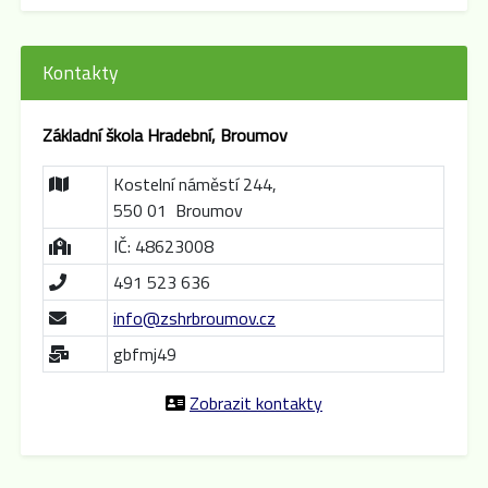
Kontakty
Základní škola Hradební, Broumov
Kostelní náměstí 244,
550 01 Broumov
IČ: 48623008
491 523 636
info@zshrbroumov.cz
gbfmj49
Zobrazit kontakty