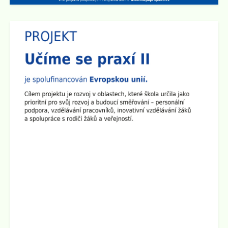
Zveřejněno: 14.4.2025
Den otevřených dveří na 2. stupni školy
Dne 29.4. od 15:00 do 17:30 hod zveme všechny
rodiče a přátele školy na
Den otevřených dveří na 2.
stupni
. Ve třídách budou připraveny různé prezentace a
ukázky pomůcek. Den otevřených dveří chceme
zakončit společným opékáním na školním dvoře.
Všichni jste srdečně zváni!
Zveřejněno: 1.4.2025
Seminář pro rodiče "Jak ochránit děti před hrozbami
internetu?"
Zveme všechny rodiče na seminář, který se bude konat
ve
čtvrtek 10.4. 2025 v 17:00 hod v sále ZUŠ na Staré
radnici
v Broumově. Seminář povede Mgr. Martin Kaliba
Ph.D., MBA, Msc. Vstup je zdarma.