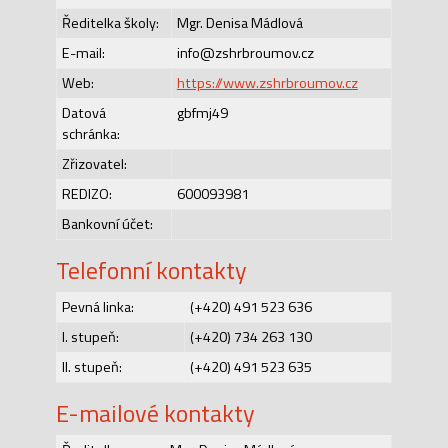
Ředitelka školy:
Mgr. Denisa Mádlová
E-mail:
info@zshrbroumov.cz
Web:
https://www.zshrbroumov.cz
Datová
gbfmj49
schránka:
Zřizovatel:
REDIZO:
600093981
Bankovní účet:
Telefonní kontakty
Pevná linka:
(+420) 491 523 636
I. stupeň:
(+420) 734 263 130
II. stupeň:
(+420) 491 523 635
E-mailové kontakty