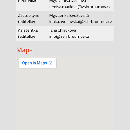
Ředitelka:
Mgr. Denisa Mádlová
denisa.madlova@zshrbroumov.cz
Zástupkyně
Mgr. Lenka Bydžovská
ředitelky:
lenka.bydzovska@zshrbroumov.cz
Asistentka
Jana Chládková
ředitelky:
info@zshrbroumov.cz
Mapa