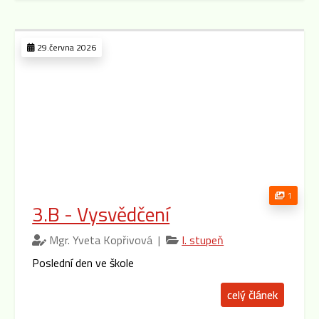
29.června 2026
1
3.B - Vysvědčení
Mgr. Yveta Kopřivová |
I. stupeň
Poslední den ve škole
celý článek