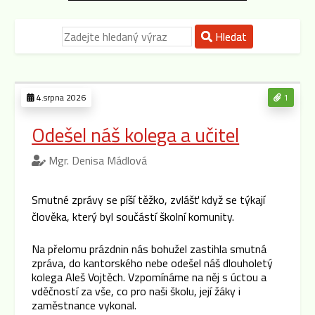
Hledat
4.srpna 2026
1
Odešel náš kolega a učitel
Mgr. Denisa Mádlová
Smutné zprávy se píší těžko, zvlášť když se týkají
člověka, který byl součástí školní komunity.
Na přelomu prázdnin nás bohužel zastihla smutná
zpráva, do kantorského nebe odešel náš dlouholetý
kolega Aleš Vojtěch. Vzpomínáme na něj s úctou a
vděčností za vše, co pro naši školu, její žáky i
zaměstnance vykonal.