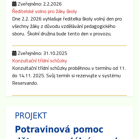
Zveřejněno: 2.2.2026
Ředitelské volno pro žáky školy
Dne 2.2. 2026 vyhlašuje ředitelka školy volný den pro
všechny žáky z důvodu vzdělávání pedagogického
sboru. Školní družina bude tento den v provozu.
Zveřejněno: 31.10.2025
Konzultační třídní schůzky
Konzultační třídní schůzky proběhnou v termínu od 11.
do 14.11. 2025. Svůj termín si rezervujte v systému
Reservando.
Zveřejněno: 8.9.2025
Třídní schůzky
Dne 15.9. 2025 cca v 16:00 hod se po skončení
Plenární schůze SRPŠ budou konat třídní schůzky
jednotlivých tříd. Pokud dojde k malému zpoždění,