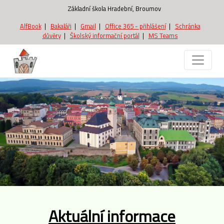
Základní škola Hradební, Broumov
AlfBook
|
Bakaláři
|
Gmail
|
Office 365 - přihlášení
|
Schránka
důvěry
|
Školský informační portál
|
MS Teams
Aktuální informace