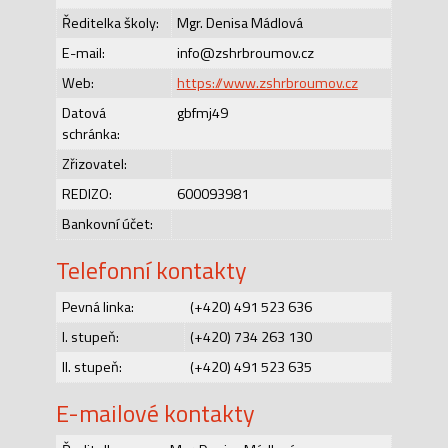
Ředitelka školy:
Mgr. Denisa Mádlová
E-mail:
info@zshrbroumov.cz
Web:
https://www.zshrbroumov.cz
Datová
gbfmj49
schránka:
Zřizovatel:
REDIZO:
600093981
Bankovní účet:
Telefonní kontakty
Pevná linka:
(+420) 491 523 636
I. stupeň:
(+420) 734 263 130
II. stupeň:
(+420) 491 523 635
E-mailové kontakty