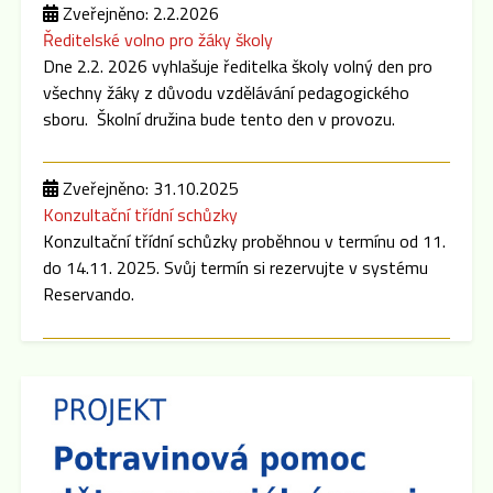
Zveřejněno: 2.2.2026
Ředitelské volno pro žáky školy
Dne 2.2. 2026 vyhlašuje ředitelka školy volný den pro
všechny žáky z důvodu vzdělávání pedagogického
sboru. Školní družina bude tento den v provozu.
Zveřejněno: 31.10.2025
Konzultační třídní schůzky
Konzultační třídní schůzky proběhnou v termínu od 11.
do 14.11. 2025. Svůj termín si rezervujte v systému
Reservando.
Zveřejněno: 8.9.2025
Třídní schůzky
Dne 15.9. 2025 cca v 16:00 hod se po skončení
Plenární schůze SRPŠ budou konat třídní schůzky
jednotlivých tříd. Pokud dojde k malému zpoždění,