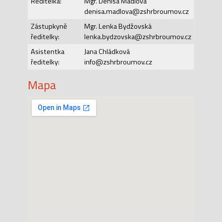
Ředitelka:
Mgr. Denisa Mádlová
denisa.madlova@zshrbroumov.cz
Zástupkyně
Mgr. Lenka Bydžovská
ředitelky:
lenka.bydzovska@zshrbroumov.cz
Asistentka
Jana Chládková
ředitelky:
info@zshrbroumov.cz
Mapa