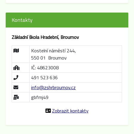
Kontakty
Základní škola Hradební, Broumov
Kostelní náměstí 244,
550 01 Broumov
IČ: 48623008
491 523 636
info@zshrbroumov.cz
gbfmj49
Zobrazit kontakty