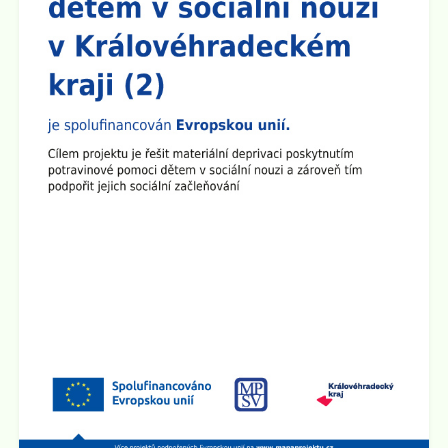
předem se omlouváme, učitelský sbor se půjde nejprve
představit do prvních a šestých tříd.
Zveřejněno: 8.9.2025
Plenární schůze SRPŠ
Dne 15.9. 2025 v 15:30 hod se v učebně 8.A na 2.
stupni školy koná Plenární schůze SRPŠ.
Zveřejněno: 26.8.2025
Provoz školní družiny 1.9. 2025
1.9. 2025 bude školní družina v provozu od 6:00 hod do
15:00 hod.
Zveřejněno: 2.5.2025
Schůzka pro rodiče budoucích prvňáčků
Rodičovská schůzka se uskuteční v úterý 3.6. 2025 v
15:30 hod v učebně 2.B na 1. stupni školy.