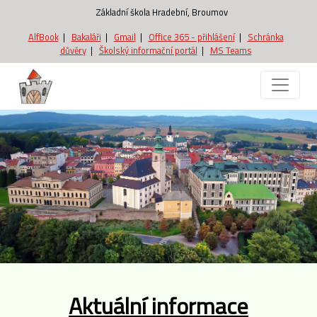
Základní škola Hradební, Broumov
AlfBook
|
Bakaláři
|
Gmail
|
Office 365 - přihlášení
|
Schránka
důvěry
|
Školský informační portál
|
MS Teams
Aktuální informace