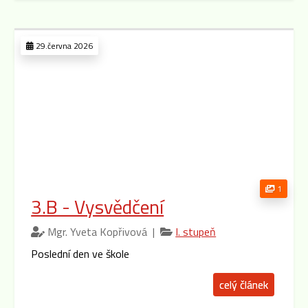
29.června 2026
1
3.B - Vysvědčení
Mgr. Yveta Kopřivová |
I. stupeň
Poslední den ve škole
celý článek