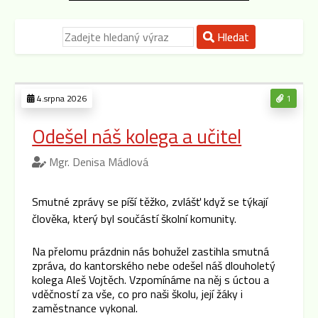
Hledat
4.srpna 2026
1
Odešel náš kolega a učitel
Mgr. Denisa Mádlová
Smutné zprávy se píší těžko, zvlášť když se týkají
člověka, který byl součástí školní komunity.
Na přelomu prázdnin nás bohužel zastihla smutná
zpráva, do kantorského nebe odešel náš dlouholetý
kolega Aleš Vojtěch. Vzpomínáme na něj s úctou a
vděčností za vše, co pro naši školu, její žáky i
zaměstnance vykonal.