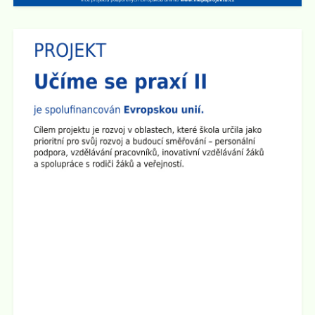
Zveřejněno: 14.4.2025
Den otevřených dveří na 2. stupni školy
Dne 29.4. od 15:00 do 17:30 hod zveme všechny
rodiče a přátele školy na
Den otevřených dveří na 2.
stupni
. Ve třídách budou připraveny různé prezentace a
ukázky pomůcek. Den otevřených dveří chceme
zakončit společným opékáním na školním dvoře.
Všichni jste srdečně zváni!
Zveřejněno: 1.4.2025
Seminář pro rodiče "Jak ochránit děti před hrozbami
internetu?"
Zveme všechny rodiče na seminář, který se bude konat
ve
čtvrtek 10.4. 2025 v 17:00 hod v sále ZUŠ na Staré
radnici
v Broumově. Seminář povede Mgr. Martin Kaliba
Ph.D., MBA, Msc. Vstup je zdarma.