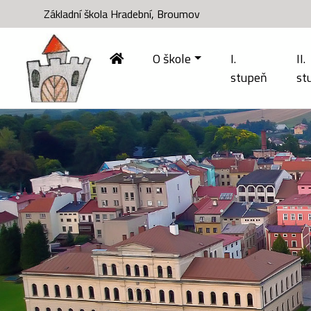
Základní škola Hradební, Broumov
O škole
I.
II.
stupeň
st