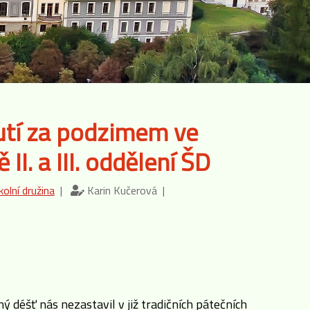
utí za podzimem ve
 II. a III. oddělení ŠD
kolní družina
|
Karin Kučerová |
ý déšť nás nezastavil v již tradičních pátečních