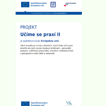
malému zpoždění, předem se
omlouváme, učitelský sbor se půjde
nejprve představit do prvních a
šestých tříd.
Zveřejněno: 8.9.2025
Plenární schůze SRPŠ
Dne 15.9. 2025 v 15:30 hod se v
učebně 8.A na 2. stupni školy koná
Plenární schůze SRPŠ.
Zveřejněno: 26.8.2025
Provoz školní družiny 1.9. 2025
1.9. 2025 bude školní družina v
provozu od 6:00 hod do 15:00 hod.
Zveřejněno: 2.5.2025