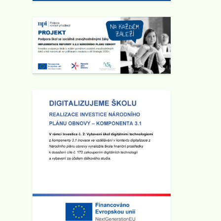
Zveřejněno: 1.4.2025
Seminář pro rodiče "Jak ochránit
děti před hrozbami internetu?"
Zveme všechny rodiče na seminář,
který se bude konat ve
čtvrtek
10.4. 2025 v 17:00 hod v sále ZUŠ
na Staré radnici
v Broumově.
Seminář povede Mgr. Martin Kaliba
Ph.D., MBA, Msc. Vstup je zdarma.
Zobrazit vše