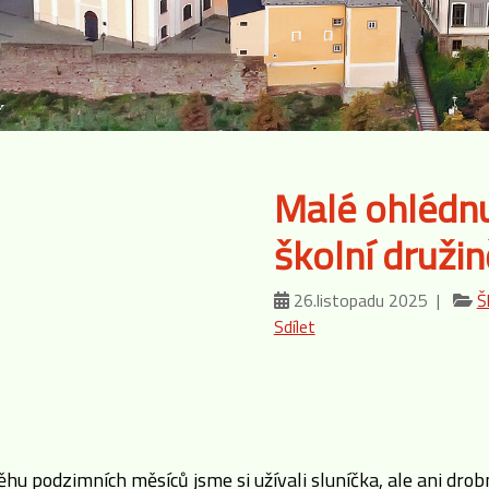
Malé ohlédn
školní družině
26.listopadu 2025 |
Š
Sdílet
hu podzimních měsíců jsme si užívali sluníčka, ale ani drobn