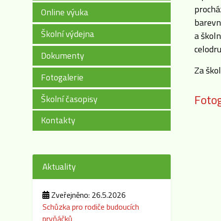
prochá
Online výuka
barevné
Školní výdejna
a školn
celodr
Dokumenty
Za ško
Fotogalerie
Fotog
Školní časopisy
Kontakty
Aktuality
Zveřejněno: 26.5.2026
Schůzka pro rodiče budoucích
prvňáčků