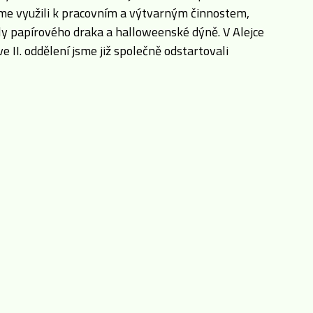
sme využili k pracovním a výtvarným činnostem,
ily papírového draka a halloweenské dýně. V Alejce
e II. oddělení jsme již společně odstartovali