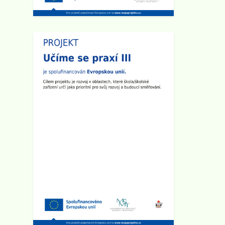
Schůzka pro rodiče budoucích
prvňáčků
Rodičovská schůzka se uskuteční v
úterý 3.6. 2025 v 15:30 hod v
učebně 2.B na 1. stupni školy.
Zveřejněno: 14.4.2025
Den otevřených dveří na 2. stupni
školy
Dne 29.4. od 15:00 do 17:30 hod
zveme všechny rodiče a přátele
školy na
Den otevřených dveří na 2.
stupni
. Ve třídách budou připraveny
různé prezentace a ukázky
pomůcek. Den otevřených dveří
chceme zakončit společným
opékáním na školním dvoře. Všichni
jste srdečně zváni!