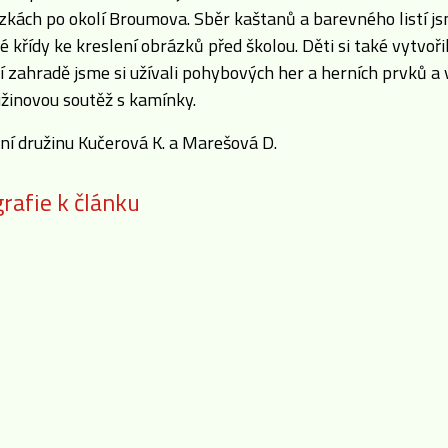
zkách po okolí Broumova. Sběr kaštanů a barevného listí j
 křídy ke kreslení obrázků před školou. Děti si také vytvoř
í zahradě jsme si užívali pohybových her a herních prvků a v
užinovou soutěž s kamínky.
lní družinu Kučerová K. a Marešová D.
rafie k článku