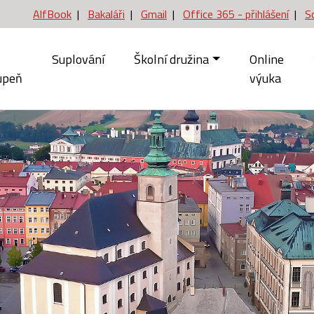
AlfBook
|
Bakaláři
|
Gmail
|
Office 365 - přihlášení
|
S
Suplování
Školní družina
Online
upeň
výuka