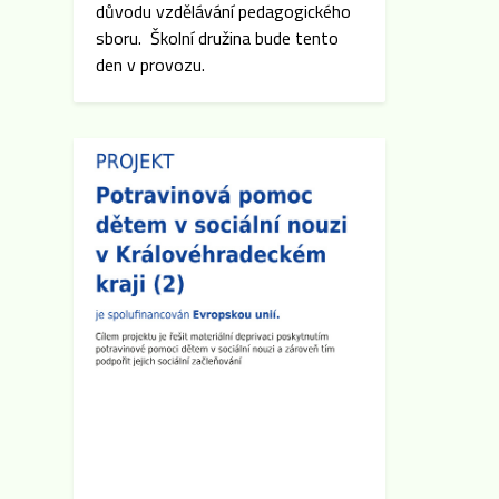
důvodu vzdělávání pedagogického
sboru. Školní družina bude tento
den v provozu.
Zveřejněno: 31.10.2025
Konzultační třídní schůzky
Konzultační třídní schůzky
proběhnou v termínu od 11. do
14.11. 2025. Svůj termín si
rezervujte v systému Reservando.
Zveřejněno: 8.9.2025
Třídní schůzky
Dne 15.9. 2025 cca v 16:00 hod se
po skončení Plenární schůze SRPŠ
budou konat třídní schůzky
jednotlivých tříd. Pokud dojde k