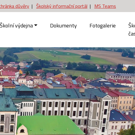
chránka důvěry
|
Školský informační portál
|
MS Teams
Školní výdejna
Dokumenty
Fotogalerie
Šk
ča