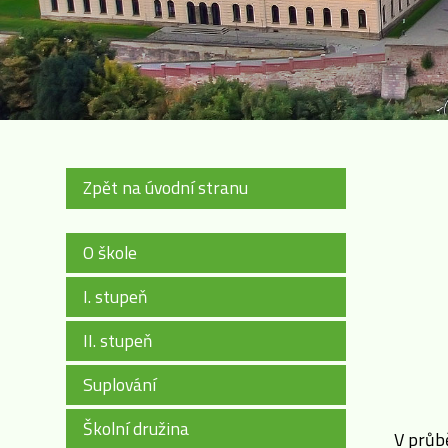
Zpět na úvodní stranu
O škole
I. stupeň
II. stupeň
Suplování
Školní družina
V průbě