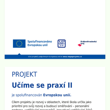
Zveřejněno: 26.8.2025
Provoz školní družiny 1.9. 2025
1.9. 2025 bude školní družina v provozu od 6:00 hod do
15:00 hod.
Zveřejněno: 2.5.2025
Schůzka pro rodiče budoucích prvňáčků
Rodičovská schůzka se uskuteční v úterý 3.6. 2025 v
15:30 hod v učebně 2.B na 1. stupni školy.
Zveřejněno: 14.4.2025
Den otevřených dveří na 2. stupni školy
Dne 29.4. od 15:00 do 17:30 hod zveme všechny
rodiče a přátele školy na
Den otevřených dveří na 2.
stupni
. Ve třídách budou připraveny různé prezentace a
ukázky pomůcek. Den otevřených dveří chceme
zakončit společným opékáním na školním dvoře.
Všichni jste srdečně zváni!