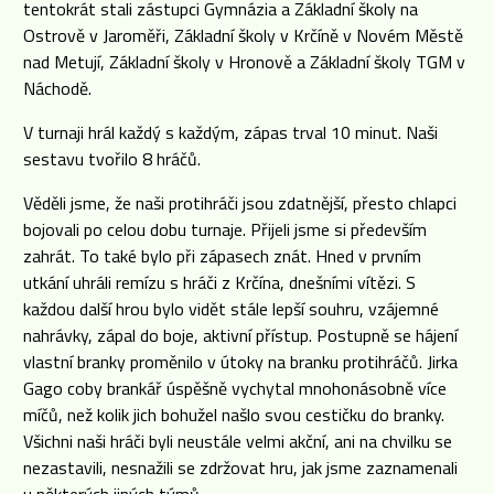
tentokrát stali zástupci Gymnázia a Základní školy na
Ostrově v Jaroměři, Základní školy v Krčíně v Novém Městě
nad Metují, Základní školy v Hronově a Základní školy TGM v
Náchodě.
V turnaji hrál každý s každým, zápas trval 10 minut. Naši
sestavu tvořilo 8 hráčů.
Věděli jsme, že naši protihráči jsou zdatnější, přesto chlapci
bojovali po celou dobu turnaje. Přijeli jsme si především
zahrát. To také bylo při zápasech znát. Hned v prvním
utkání uhráli remízu s hráči z Krčína, dnešními vítězi. S
každou další hrou bylo vidět stále lepší souhru, vzájemné
nahrávky, zápal do boje, aktivní přístup. Postupně se hájení
vlastní branky proměnilo v útoky na branku protihráčů. Jirka
Gago coby brankář úspěšně vychytal mnohonásobně více
míčů, než kolik jich bohužel našlo svou cestičku do branky.
Všichni naši hráči byli neustále velmi akční, ani na chvilku se
nezastavili, nesnažili se zdržovat hru, jak jsme zaznamenali