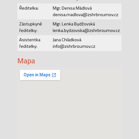
Ředitelka:
Mgr. Denisa Mádlová
denisa.madlova@zshrbroumov.cz
Zástupkyně
Mgr. Lenka Bydžovská
ředitelky:
lenka.bydzovska@zshrbroumov.cz
Asistentka
Jana Chládková
ředitelky:
info@zshrbroumov.cz
Mapa