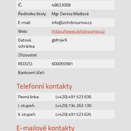
IČ:
48623008
Ředitelka školy:
Mgr. Denisa Mádlová
E-mail:
info@zshrbroumov.cz
Web:
https://www.zshrbroumov.cz
Datová
gbfmj49
schránka:
Zřizovatel:
REDIZO:
600093981
Bankovní účet:
Telefonní kontakty
Pevná linka:
(+420) 491 523 636
I. stupeň:
(+420) 734 263 130
II. stupeň:
(+420) 491 523 635
E-mailové kontakty