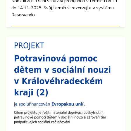
Konzultační třídní schůzky proběhnou v termínu od 11.
do 14.11. 2025. Svůj termín si rezervujte v systému
Reservando.
Zveřejněno: 8.9.2025
Třídní schůzky
Dne 15.9. 2025 cca v 16:00 hod se po skončení
Plenární schůze SRPŠ budou konat třídní schůzky
jednotlivých tříd. Pokud dojde k malému zpoždění,
předem se omlouváme, učitelský sbor se půjde nejprve
představit do prvních a šestých tříd.
Zveřejněno: 8.9.2025
Plenární schůze SRPŠ
Dne 15.9. 2025 v 15:30 hod se v učebně 8.A na 2.
stupni školy koná Plenární schůze SRPŠ.