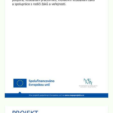
Zveřejněno: 1.4.2025
Seminář pro rodiče "Jak ochránit děti před hrozbami
internetu?"
Zveme všechny rodiče na seminář, který se bude konat
ve
čtvrtek 10.4. 2025 v 17:00 hod v sále ZUŠ na Staré
radnici
v Broumově. Seminář povede Mgr. Martin Kaliba
Ph.D., MBA, Msc. Vstup je zdarma.
Zobrazit vše