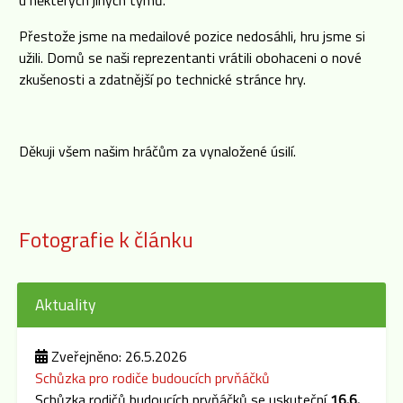
u některých jiných týmů.
Přestože jsme na medailové pozice nedosáhli, hru jsme si
užili. Domů se naši reprezentanti vrátili obohaceni o nové
zkušenosti a zdatnější po technické stránce hry.
Děkuji všem našim hráčům za vynaložené úsilí.
Fotografie k článku
Aktuality
Zveřejněno: 26.5.2026
Schůzka pro rodiče budoucích prvňáčků
Schůzka rodičů budoucích prvňáčků se uskuteční
16.6.