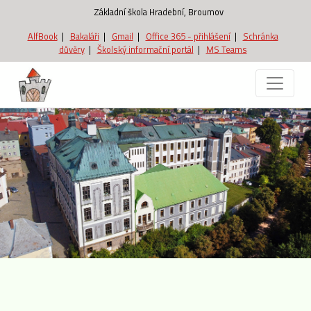
Základní škola Hradební, Broumov
AlfBook
|
Bakaláři
|
Gmail
|
Office 365 - přihlášení
|
Schránka
důvěry
|
Školský informační portál
|
MS Teams