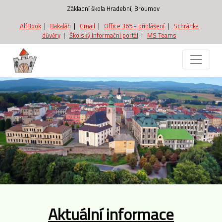
Základní škola Hradební, Broumov
AlfBook
|
Bakaláři
|
Gmail
|
Office 365 - přihlášení
|
Schránka
důvěry
|
Školský informační portál
|
MS Teams
Aktuální informace