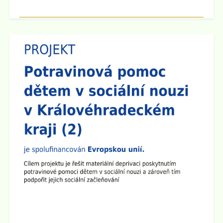
Zveřejněno: 8.9.2025
Třídní schůzky
Dne 15.9. 2025 cca v 16:00 hod se po skončení
Plenární schůze SRPŠ budou konat třídní schůzky
jednotlivých tříd. Pokud dojde k malému zpoždění,
předem se omlouváme, učitelský sbor se půjde nejprve
představit do prvních a šestých tříd.
Zveřejněno: 8.9.2025
Plenární schůze SRPŠ
Dne 15.9. 2025 v 15:30 hod se v učebně 8.A na 2.
stupni školy koná Plenární schůze SRPŠ.
Zveřejněno: 26.8.2025
Provoz školní družiny 1.9. 2025