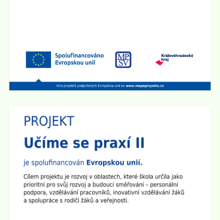
1.9. 2025 bude školní družina v provozu od 6:00 hod do
15:00 hod.
Zveřejněno: 2.5.2025
Schůzka pro rodiče budoucích prvňáčků
Rodičovská schůzka se uskuteční v úterý 3.6. 2025 v
15:30 hod v učebně 2.B na 1. stupni školy.
Zveřejněno: 14.4.2025
Den otevřených dveří na 2. stupni školy
Dne 29.4. od 15:00 do 17:30 hod zveme všechny
rodiče a přátele školy na
Den otevřených dveří na 2.
stupni
. Ve třídách budou připraveny různé prezentace a
ukázky pomůcek. Den otevřených dveří chceme
zakončit společným opékáním na školním dvoře.
Všichni jste srdečně zváni!