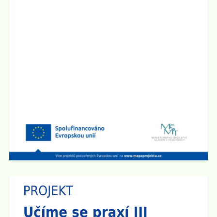
Zveřejněno: 1.4.2025
Seminář pro rodiče "Jak ochránit děti před hrozbami
internetu?"
Zveme všechny rodiče na seminář, který se bude konat
ve
čtvrtek 10.4. 2025 v 17:00 hod v sále ZUŠ na Staré
radnici
v Broumově. Seminář povede Mgr. Martin Kaliba
Ph.D., MBA, Msc. Vstup je zdarma.
Zobrazit vše