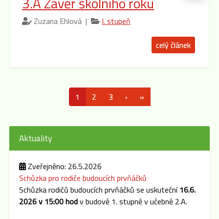
3.A Závěr školního roku
Zuzana Ehlová |
I. stupeň
celý článek
1
2
3
›
»
Aktuality
Zveřejněno: 26.5.2026
Schůzka pro rodiče budoucích prvňáčků
Schůzka rodičů budoucích prvňáčků se uskuteční
16.6.
2026 v 15:00 hod
v budově 1. stupně v učebně 2.A.