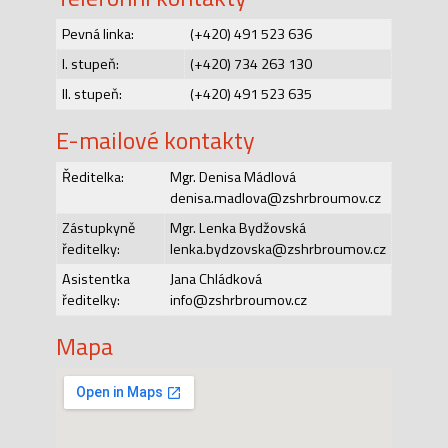
Pevná linka:
(+420) 491 523 636
I. stupeň:
(+420) 734 263 130
II. stupeň:
(+420) 491 523 635
E-mailové kontakty
Ředitelka:
Mgr. Denisa Mádlová
denisa.madlova@zshrbroumov.cz
Zástupkyně
Mgr. Lenka Bydžovská
ředitelky:
lenka.bydzovska@zshrbroumov.cz
Asistentka
Jana Chládková
ředitelky:
info@zshrbroumov.cz
Mapa