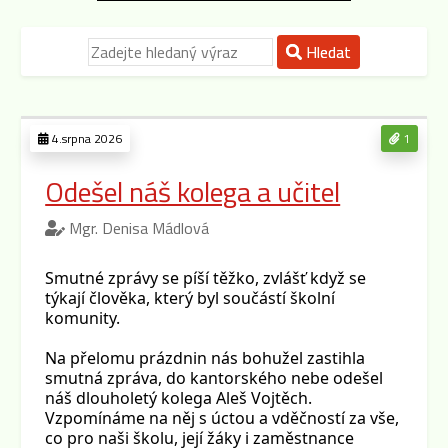
Hledat
4.srpna 2026
1
Odešel náš kolega a učitel
Mgr. Denisa Mádlová
Smutné zprávy se píší těžko, zvlášť když se
týkají člověka, který byl součástí školní
komunity.
Na přelomu prázdnin nás bohužel zastihla
smutná zpráva, do kantorského nebe odešel
náš dlouholetý kolega Aleš Vojtěch.
Vzpomínáme na něj s úctou a vděčností za vše,
co pro naši školu, její žáky i zaměstnance