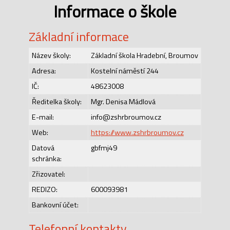
Informace o škole
Základní informace
Název školy:
Základní škola Hradební, Broumov
Adresa:
Kostelní náměstí 244
IČ:
48623008
Ředitelka školy:
Mgr. Denisa Mádlová
E-mail:
info@zshrbroumov.cz
Web:
https://www.zshrbroumov.cz
Datová
gbfmj49
schránka:
Zřizovatel:
REDIZO:
600093981
Bankovní účet:
Telefonní kontakty