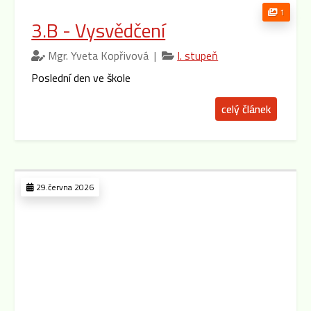
1
3.B - Vysvědčení
Mgr. Yveta Kopřivová |
I. stupeň
Poslední den ve škole
celý článek
29.června 2026