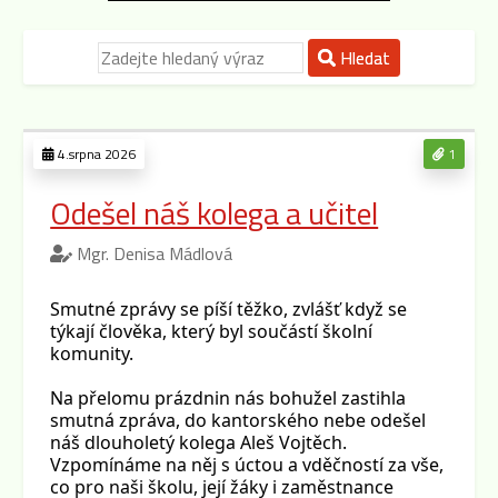
Hledat
4.srpna 2026
1
Odešel náš kolega a učitel
Mgr. Denisa Mádlová
Smutné zprávy se píší těžko, zvlášť když se
týkají člověka, který byl součástí školní
komunity.
Na přelomu prázdnin nás bohužel zastihla
smutná zpráva, do kantorského nebe odešel
náš dlouholetý kolega Aleš Vojtěch.
Vzpomínáme na něj s úctou a vděčností za vše,
co pro naši školu, její žáky i zaměstnance