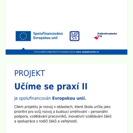
1.9. 2025 bude školní družina v provozu od 6:00 hod do
15:00 hod.
Zveřejněno: 2.5.2025
Schůzka pro rodiče budoucích prvňáčků
Rodičovská schůzka se uskuteční v úterý 3.6. 2025 v
15:30 hod v učebně 2.B na 1. stupni školy.
Zveřejněno: 14.4.2025
Den otevřených dveří na 2. stupni školy
Dne 29.4. od 15:00 do 17:30 hod zveme všechny
rodiče a přátele školy na
Den otevřených dveří na 2.
stupni
. Ve třídách budou připraveny různé prezentace a
ukázky pomůcek. Den otevřených dveří chceme
zakončit společným opékáním na školním dvoře.
Všichni jste srdečně zváni!