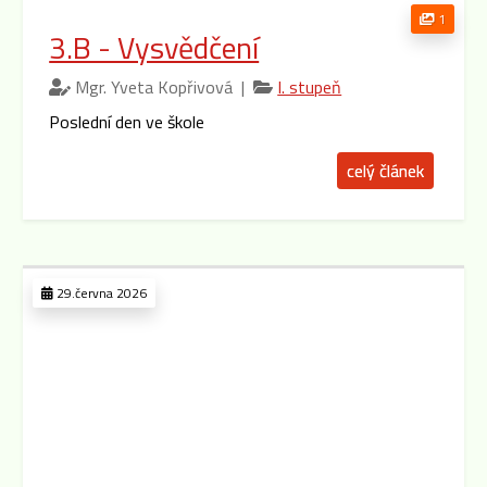
1
3.B - Vysvědčení
Mgr. Yveta Kopřivová |
I. stupeň
Poslední den ve škole
celý článek
29.června 2026