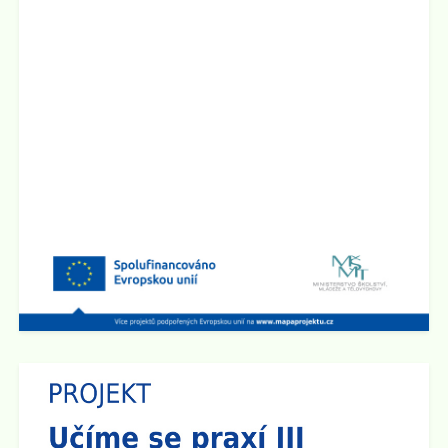
Zveřejněno: 1.4.2025
Seminář pro rodiče "Jak ochránit děti před hrozbami
internetu?"
Zveme všechny rodiče na seminář, který se bude konat
ve
čtvrtek 10.4. 2025 v 17:00 hod v sále ZUŠ na Staré
radnici
v Broumově. Seminář povede Mgr. Martin Kaliba
Ph.D., MBA, Msc. Vstup je zdarma.
Zobrazit vše