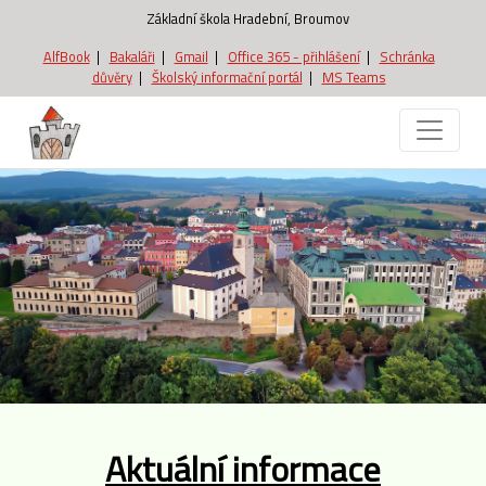
Základní škola Hradební, Broumov
AlfBook
|
Bakaláři
|
Gmail
|
Office 365 - přihlášení
|
Schránka
důvěry
|
Školský informační portál
|
MS Teams
Aktuální informace