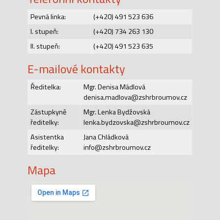
Pevná linka:
(+420) 491 523 636
I. stupeň:
(+420) 734 263 130
II. stupeň:
(+420) 491 523 635
E-mailové kontakty
Ředitelka:
Mgr. Denisa Mádlová
denisa.madlova@zshrbroumov.cz
Zástupkyně
Mgr. Lenka Bydžovská
ředitelky:
lenka.bydzovska@zshrbroumov.cz
Asistentka
Jana Chládková
ředitelky:
info@zshrbroumov.cz
Mapa