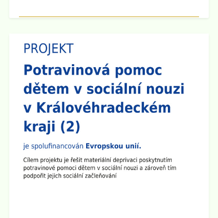
Zveřejněno: 8.9.2025
Třídní schůzky
Dne 15.9. 2025 cca v 16:00 hod se po skončení
Plenární schůze SRPŠ budou konat třídní schůzky
jednotlivých tříd. Pokud dojde k malému zpoždění,
předem se omlouváme, učitelský sbor se půjde nejprve
představit do prvních a šestých tříd.
Zveřejněno: 8.9.2025
Plenární schůze SRPŠ
Dne 15.9. 2025 v 15:30 hod se v učebně 8.A na 2.
stupni školy koná Plenární schůze SRPŠ.
Zveřejněno: 26.8.2025
Provoz školní družiny 1.9. 2025