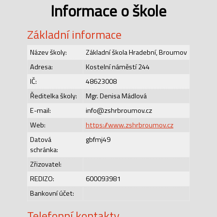
Informace o škole
Základní informace
Název školy:
Základní škola Hradební, Broumov
Adresa:
Kostelní náměstí 244
IČ:
48623008
Ředitelka školy:
Mgr. Denisa Mádlová
E-mail:
info@zshrbroumov.cz
Web:
https://www.zshrbroumov.cz
Datová
gbfmj49
schránka:
Zřizovatel:
REDIZO:
600093981
Bankovní účet:
Telefonní kontakty