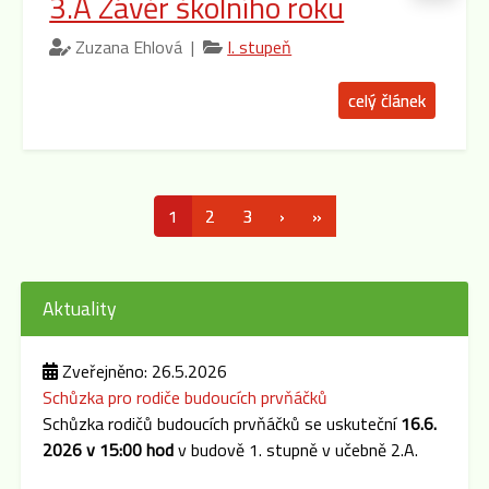
3.A Závěr školního roku
Zuzana Ehlová |
I. stupeň
celý článek
1
2
3
›
»
Aktuality
Zveřejněno: 26.5.2026
Schůzka pro rodiče budoucích prvňáčků
Schůzka rodičů budoucích prvňáčků se uskuteční
16.6.
2026 v 15:00 hod
v budově 1. stupně v učebně 2.A.