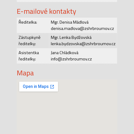
E-mailové kontakty
Ředitelka:
Mgr. Denisa Mádlová
denisa.madlova@zshrbroumov.cz
Zástupkyně
Mgr. Lenka Bydžovská
ředitelky:
lenka.bydzovska@zshrbroumov.cz
Asistentka
Jana Chládková
ředitelky:
info@zshrbroumov.cz
Mapa