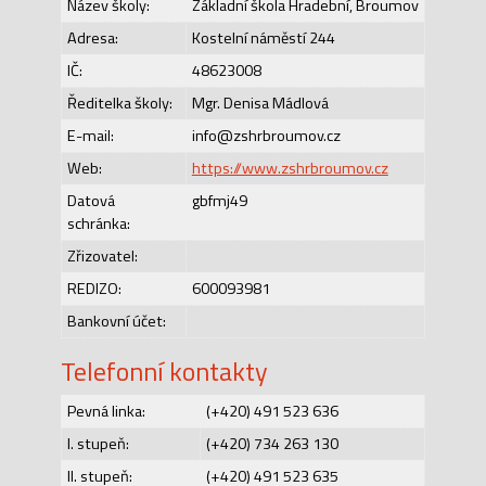
Název školy:
Základní škola Hradební, Broumov
Adresa:
Kostelní náměstí 244
IČ:
48623008
Ředitelka školy:
Mgr. Denisa Mádlová
E-mail:
info@zshrbroumov.cz
Web:
https://www.zshrbroumov.cz
Datová
gbfmj49
schránka:
Zřizovatel:
REDIZO:
600093981
Bankovní účet:
Telefonní kontakty
Pevná linka:
(+420) 491 523 636
I. stupeň:
(+420) 734 263 130
II. stupeň:
(+420) 491 523 635