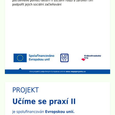
Zveřejněno: 26.8.2025
Provoz školní družiny 1.9. 2025
1.9. 2025 bude školní družina v provozu od 6:00 hod do
15:00 hod.
Zveřejněno: 2.5.2025
Schůzka pro rodiče budoucích prvňáčků
Rodičovská schůzka se uskuteční v úterý 3.6. 2025 v
15:30 hod v učebně 2.B na 1. stupni školy.
Zveřejněno: 14.4.2025
Den otevřených dveří na 2. stupni školy
Dne 29.4. od 15:00 do 17:30 hod zveme všechny
rodiče a přátele školy na
Den otevřených dveří na 2.
stupni
. Ve třídách budou připraveny různé prezentace a
ukázky pomůcek. Den otevřených dveří chceme