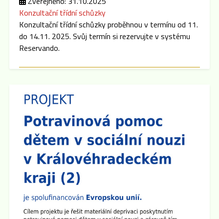
Zveřejněno: 31.10.2025
Konzultační třídní schůzky
Konzultační třídní schůzky proběhnou v termínu od 11.
do 14.11. 2025. Svůj termín si rezervujte v systému
Reservando.
Zveřejněno: 8.9.2025
Třídní schůzky
Dne 15.9. 2025 cca v 16:00 hod se po skončení
Plenární schůze SRPŠ budou konat třídní schůzky
jednotlivých tříd. Pokud dojde k malému zpoždění,
předem se omlouváme, učitelský sbor se půjde nejprve
představit do prvních a šestých tříd.
Zveřejněno: 8.9.2025
Plenární schůze SRPŠ
Dne 15.9. 2025 v 15:30 hod se v učebně 8.A na 2.
stupni školy koná Plenární schůze SRPŠ.