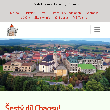
Základní škola Hradební, Broumov
AlfBook
|
Bakaláři
|
Gmail
|
Office 365 - přihlášení
|
Schránka
důvěry
|
Školský informační portál
|
MS Teams
Šestý díl Chaosu!