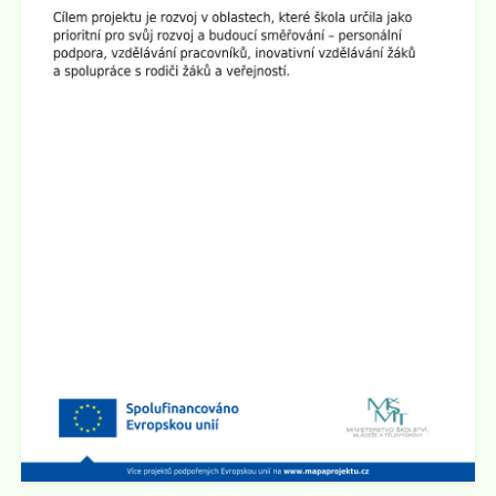
zakončit společným opékáním na školním dvoře.
Všichni jste srdečně zváni!
Zveřejněno: 1.4.2025
Seminář pro rodiče "Jak ochránit děti před hrozbami
internetu?"
Zveme všechny rodiče na seminář, který se bude konat
ve
čtvrtek 10.4. 2025 v 17:00 hod v sále ZUŠ na Staré
radnici
v Broumově. Seminář povede Mgr. Martin Kaliba
Ph.D., MBA, Msc. Vstup je zdarma.
Zobrazit vše