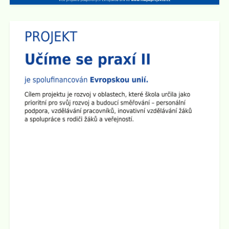
Zveřejněno: 14.4.2025
Den otevřených dveří na 2. stupni školy
Dne 29.4. od 15:00 do 17:30 hod zveme všechny
rodiče a přátele školy na
Den otevřených dveří na 2.
stupni
. Ve třídách budou připraveny různé prezentace a
ukázky pomůcek. Den otevřených dveří chceme
zakončit společným opékáním na školním dvoře.
Všichni jste srdečně zváni!
Zveřejněno: 1.4.2025
Seminář pro rodiče "Jak ochránit děti před hrozbami
internetu?"
Zveme všechny rodiče na seminář, který se bude konat
ve
čtvrtek 10.4. 2025 v 17:00 hod v sále ZUŠ na Staré
radnici
v Broumově. Seminář povede Mgr. Martin Kaliba
Ph.D., MBA, Msc. Vstup je zdarma.