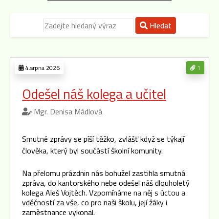
Hledat
4.srpna 2026
1
Odešel náš kolega a učitel
Mgr. Denisa Mádlová
Smutné zprávy se píší těžko, zvlášť když se týkají
člověka, který byl součástí školní komunity.
Na přelomu prázdnin nás bohužel zastihla smutná
zpráva, do kantorského nebe odešel náš dlouholetý
kolega Aleš Vojtěch. Vzpomínáme na něj s úctou a
vděčností za vše, co pro naši školu, její žáky i
zaměstnance vykonal.