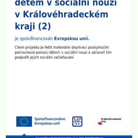
předem se omlouváme, učitelský sbor se půjde nejprve
představit do prvních a šestých tříd.
Zveřejněno: 8.9.2025
Plenární schůze SRPŠ
Dne 15.9. 2025 v 15:30 hod se v učebně 8.A na 2.
stupni školy koná Plenární schůze SRPŠ.
Zveřejněno: 26.8.2025
Provoz školní družiny 1.9. 2025
1.9. 2025 bude školní družina v provozu od 6:00 hod do
15:00 hod.
Zveřejněno: 2.5.2025
Schůzka pro rodiče budoucích prvňáčků
Rodičovská schůzka se uskuteční v úterý 3.6. 2025 v
15:30 hod v učebně 2.B na 1. stupni školy.