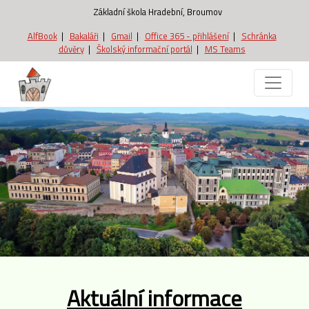
Základní škola Hradební, Broumov
AlfBook
|
Bakaláři
|
Gmail
|
Office 365 - přihlášení
|
Schránka
důvěry
|
Školský informační portál
|
MS Teams
Aktuální informace