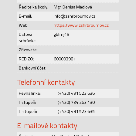
Ředitelka školy:
Mgr. Denisa Mádlová
E-mail:
info@zshrbroumov.cz
Web:
https://www.zshrbroumov.cz
Datová
gbfmj49
schránka:
Zřizovatel:
REDIZO:
600093981
Bankovní účet:
Telefonní kontakty
Pevná linka:
(+420) 491 523 636
I. stupeň:
(+420) 734 263 130
II. stupeň:
(+420) 491 523 635
E-mailové kontakty