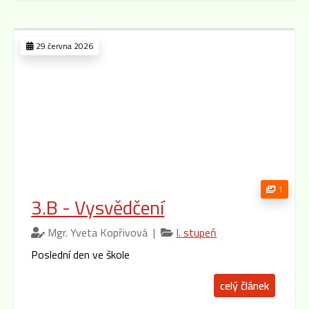
29.června 2026
1
3.B - Vysvědčení
Mgr. Yveta Kopřivová |
I. stupeň
Poslední den ve škole
celý článek