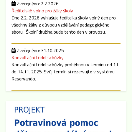
Zveřejněno: 2.2.2026
Ředitelské volno pro žáky školy
Dne 2.2. 2026 vyhlašuje ředitelka školy volný den pro
všechny žáky z důvodu vzdělávání pedagogického
sboru. Školní družina bude tento den v provozu.
Zveřejněno: 31.10.2025
Konzultační třídní schůzky
Konzultační třídní schůzky proběhnou v termínu od 11.
do 14.11. 2025. Svůj termín si rezervujte v systému
Reservando.
Zveřejněno: 8.9.2025
Třídní schůzky
Dne 15.9. 2025 cca v 16:00 hod se po skončení
Plenární schůze SRPŠ budou konat třídní schůzky
jednotlivých tříd. Pokud dojde k malému zpoždění,