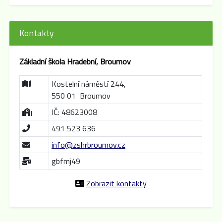
Kontakty
Základní škola Hradební, Broumov
Kostelní náměstí 244,
550 01 Broumov
IČ: 48623008
491 523 636
info@zshrbroumov.cz
gbfmj49
Zobrazit kontakty