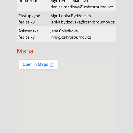
Ředitelka:
Mgr. Denisa Mádlová
denisa.madlova@zshrbroumov.cz
Zástupkyně
Mgr. Lenka Bydžovská
ředitelky:
lenka.bydzovska@zshrbroumov.cz
Asistentka
Jana Chládková
ředitelky:
info@zshrbroumov.cz
Mapa