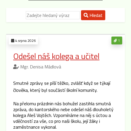
Hledat
4.srpna 2026
1
Odešel náš kolega a učitel
Mgr. Denisa Mádlová
Smutné zprávy se píší těžko, zvlášť když se týkají
člověka, který byl součástí školní komunity.
Na přelomu prázdnin nás bohužel zastihla smutná
zpráva, do kantorského nebe odešel náš dlouholetý
kolega Aleš Vojtěch. Vzpomínáme na něj s úctou a
vděčností za vše, co pro naši školu, její žáky i
zaměstnance vykonal.