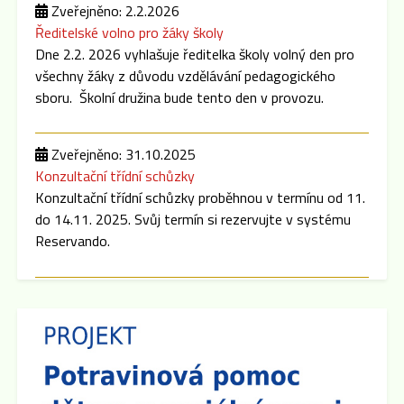
Zveřejněno: 2.2.2026
Ředitelské volno pro žáky školy
Dne 2.2. 2026 vyhlašuje ředitelka školy volný den pro
všechny žáky z důvodu vzdělávání pedagogického
sboru. Školní družina bude tento den v provozu.
Zveřejněno: 31.10.2025
Konzultační třídní schůzky
Konzultační třídní schůzky proběhnou v termínu od 11.
do 14.11. 2025. Svůj termín si rezervujte v systému
Reservando.
Zveřejněno: 8.9.2025
Třídní schůzky
Dne 15.9. 2025 cca v 16:00 hod se po skončení
Plenární schůze SRPŠ budou konat třídní schůzky
jednotlivých tříd. Pokud dojde k malému zpoždění,