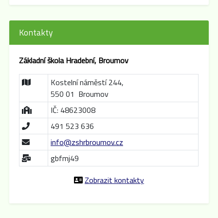
Kontakty
Základní škola Hradební, Broumov
Kostelní náměstí 244,
550 01 Broumov
IČ: 48623008
491 523 636
info@zshrbroumov.cz
gbfmj49
Zobrazit kontakty