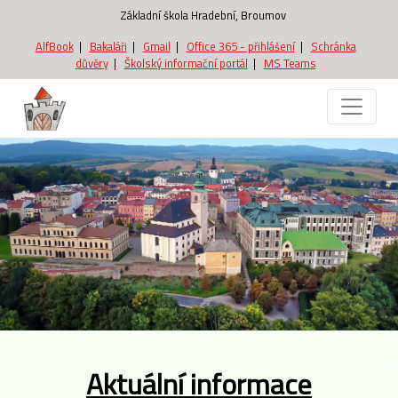
Základní škola Hradební, Broumov
AlfBook
|
Bakaláři
|
Gmail
|
Office 365 - přihlášení
|
Schránka
důvěry
|
Školský informační portál
|
MS Teams
Aktuální informace