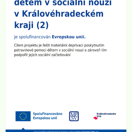
předem se omlouváme, učitelský sbor se půjde nejprve
představit do prvních a šestých tříd.
Zveřejněno: 8.9.2025
Plenární schůze SRPŠ
Dne 15.9. 2025 v 15:30 hod se v učebně 8.A na 2.
stupni školy koná Plenární schůze SRPŠ.
Zveřejněno: 26.8.2025
Provoz školní družiny 1.9. 2025
1.9. 2025 bude školní družina v provozu od 6:00 hod do
15:00 hod.
Zveřejněno: 2.5.2025
Schůzka pro rodiče budoucích prvňáčků
Rodičovská schůzka se uskuteční v úterý 3.6. 2025 v
15:30 hod v učebně 2.B na 1. stupni školy.