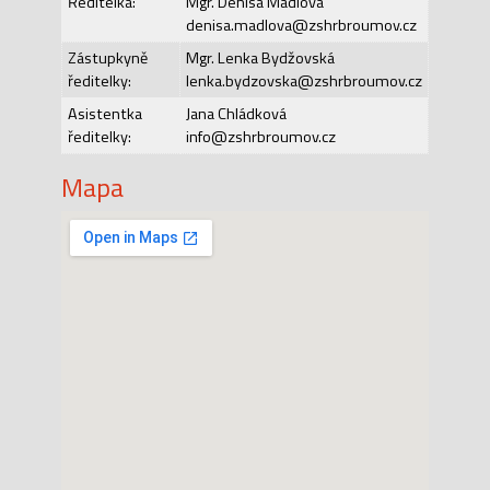
Ředitelka:
Mgr. Denisa Mádlová
denisa.madlova@zshrbroumov.cz
Zástupkyně
Mgr. Lenka Bydžovská
ředitelky:
lenka.bydzovska@zshrbroumov.cz
Asistentka
Jana Chládková
ředitelky:
info@zshrbroumov.cz
Mapa