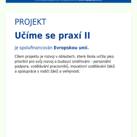
Zveřejněno: 14.4.2025
Den otevřených dveří na 2. stupni školy
Dne 29.4. od 15:00 do 17:30 hod zveme všechny
rodiče a přátele školy na
Den otevřených dveří na 2.
stupni
. Ve třídách budou připraveny různé prezentace a
ukázky pomůcek. Den otevřených dveří chceme
zakončit společným opékáním na školním dvoře.
Všichni jste srdečně zváni!
Zveřejněno: 1.4.2025
Seminář pro rodiče "Jak ochránit děti před hrozbami
internetu?"
Zveme všechny rodiče na seminář, který se bude konat
ve
čtvrtek 10.4. 2025 v 17:00 hod v sále ZUŠ na Staré
radnici
v Broumově. Seminář povede Mgr. Martin Kaliba
Ph.D., MBA, Msc. Vstup je zdarma.