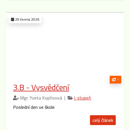
29.června 2026
1
3.B - Vysvědčení
Mgr. Yveta Kopřivová |
I. stupeň
Poslední den ve škole
celý článek