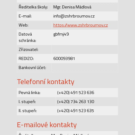
Ředitelka školy:
Mgr. Denisa Mádlová
E-mail:
info@zshrbroumov.cz
Web:
https://www.zshrbroumov.cz
Datová
gbfmj49
schránka:
Zřizovatel:
REDIZO:
600093981
Bankovní účet:
Telefonní kontakty
Pevná linka:
(+420) 491 523 636
I. stupeň:
(+420) 734 263 130
II. stupeň:
(+420) 491 523 635
E-mailové kontakty