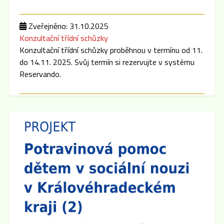
Zveřejněno: 31.10.2025
Konzultační třídní schůzky
Konzultační třídní schůzky proběhnou v termínu od 11.
do 14.11. 2025. Svůj termín si rezervujte v systému
Reservando.
Zveřejněno: 8.9.2025
Třídní schůzky
Dne 15.9. 2025 cca v 16:00 hod se po skončení
Plenární schůze SRPŠ budou konat třídní schůzky
jednotlivých tříd. Pokud dojde k malému zpoždění,
předem se omlouváme, učitelský sbor se půjde nejprve
představit do prvních a šestých tříd.
Zveřejněno: 8.9.2025
Plenární schůze SRPŠ