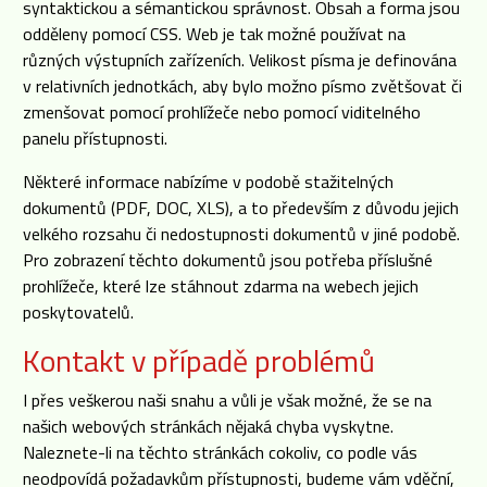
syntaktickou a sémantickou správnost. Obsah a forma jsou
odděleny pomocí CSS. Web je tak možné používat na
různých výstupních zařízeních. Velikost písma je definována
v relativních jednotkách, aby bylo možno písmo zvětšovat či
zmenšovat pomocí prohlížeče nebo pomocí viditelného
panelu přístupnosti.
Některé informace nabízíme v podobě stažitelných
dokumentů (PDF, DOC, XLS), a to především z důvodu jejich
velkého rozsahu či nedostupnosti dokumentů v jiné podobě.
Pro zobrazení těchto dokumentů jsou potřeba příslušné
prohlížeče, které lze stáhnout zdarma na webech jejich
poskytovatelů.
Kontakt v případě problémů
I přes veškerou naši snahu a vůli je však možné, že se na
našich webových stránkách nějaká chyba vyskytne.
Naleznete-li na těchto stránkách cokoliv, co podle vás
neodpovídá požadavkům přístupnosti, budeme vám vděční,