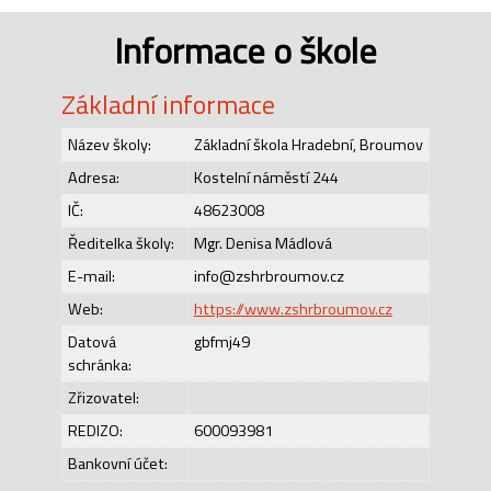
Informace o škole
Základní informace
Název školy:
Základní škola Hradební, Broumov
Adresa:
Kostelní náměstí 244
IČ:
48623008
Ředitelka školy:
Mgr. Denisa Mádlová
E-mail:
info@zshrbroumov.cz
Web:
https://www.zshrbroumov.cz
Datová
gbfmj49
schránka:
Zřizovatel:
REDIZO:
600093981
Bankovní účet: