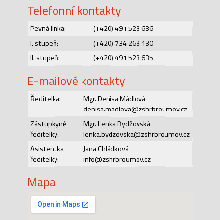
Telefonní kontakty
Pevná linka:
(+420) 491 523 636
I. stupeň:
(+420) 734 263 130
II. stupeň:
(+420) 491 523 635
E-mailové kontakty
Ředitelka:
Mgr. Denisa Mádlová
denisa.madlova@zshrbroumov.cz
Zástupkyně
Mgr. Lenka Bydžovská
ředitelky:
lenka.bydzovska@zshrbroumov.cz
Asistentka
Jana Chládková
ředitelky:
info@zshrbroumov.cz
Mapa