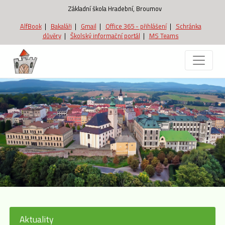
Základní škola Hradební, Broumov
AlfBook
|
Bakaláři
|
Gmail
|
Office 365 - přihlášení
|
Schránka
důvěry
|
Školský informační portál
|
MS Teams
Aktuality