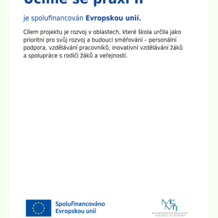
rodiče a přátele školy na
Den otevřených dveří na 2.
stupni
. Ve třídách budou připraveny různé prezentace a
ukázky pomůcek. Den otevřených dveří chceme
zakončit společným opékáním na školním dvoře.
Všichni jste srdečně zváni!
Zveřejněno: 1.4.2025
Seminář pro rodiče "Jak ochránit děti před hrozbami
internetu?"
Zveme všechny rodiče na seminář, který se bude konat
ve
čtvrtek 10.4. 2025 v 17:00 hod v sále ZUŠ na Staré
radnici
v Broumově. Seminář povede Mgr. Martin Kaliba
Ph.D., MBA, Msc. Vstup je zdarma.
Zobrazit vše