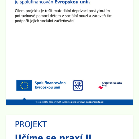
Dne 15.9. 2025 v 15:30 hod se v učebně 8.A na 2.
stupni školy koná Plenární schůze SRPŠ.
Zveřejněno: 26.8.2025
Provoz školní družiny 1.9. 2025
1.9. 2025 bude školní družina v provozu od 6:00 hod do
15:00 hod.
Zveřejněno: 2.5.2025
Schůzka pro rodiče budoucích prvňáčků
Rodičovská schůzka se uskuteční v úterý 3.6. 2025 v
15:30 hod v učebně 2.B na 1. stupni školy.
Zveřejněno: 14.4.2025
Den otevřených dveří na 2. stupni školy
Dne 29.4. od 15:00 do 17:30 hod zveme všechny