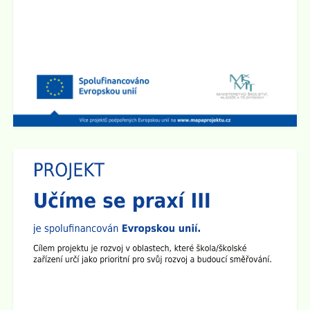
Ph.D., MBA, Msc. Vstup je zdarma.
Zobrazit vše