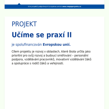
15:30 hod v učebně 2.B na 1. stupni školy.
Zveřejněno: 14.4.2025
Den otevřených dveří na 2. stupni školy
Dne 29.4. od 15:00 do 17:30 hod zveme všechny
rodiče a přátele školy na
Den otevřených dveří na 2.
stupni
. Ve třídách budou připraveny různé prezentace a
ukázky pomůcek. Den otevřených dveří chceme
zakončit společným opékáním na školním dvoře.
Všichni jste srdečně zváni!
Zveřejněno: 1.4.2025
Seminář pro rodiče "Jak ochránit děti před hrozbami
internetu?"
Zveme všechny rodiče na seminář, který se bude konat
ve
čtvrtek 10.4. 2025 v 17:00 hod v sále ZUŠ na Staré
radnici
v Broumově. Seminář povede Mgr. Martin Kaliba