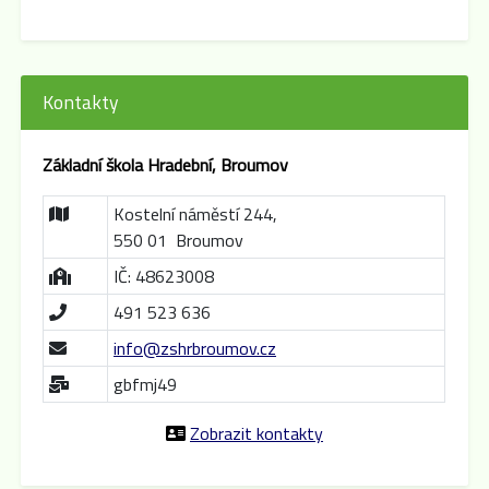
Kontakty
Základní škola Hradební, Broumov
Kostelní náměstí 244,
550 01 Broumov
IČ: 48623008
491 523 636
info@zshrbroumov.cz
gbfmj49
Zobrazit kontakty