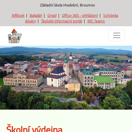
Základní škola Hradební, Broumov
AlfBook
|
Bakaláři
|
Gmail
|
Office 365 - přihlášení
|
Schránka
důvěry
|
Školský informační portál
|
MS Teams
Školní výdejna