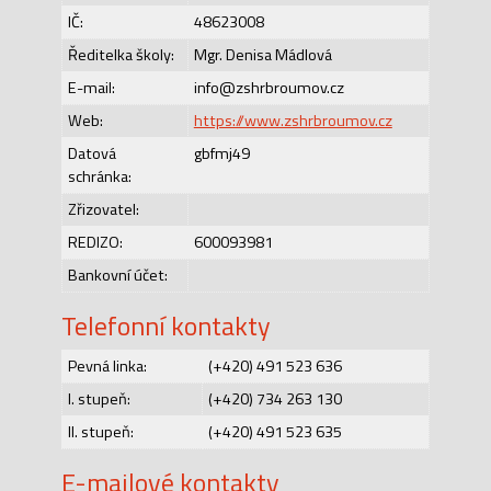
IČ:
48623008
Ředitelka školy:
Mgr. Denisa Mádlová
E-mail:
info@zshrbroumov.cz
Web:
https://www.zshrbroumov.cz
Datová
gbfmj49
schránka:
Zřizovatel:
REDIZO:
600093981
Bankovní účet:
Telefonní kontakty
Pevná linka:
(+420) 491 523 636
I. stupeň:
(+420) 734 263 130
II. stupeň:
(+420) 491 523 635
E-mailové kontakty