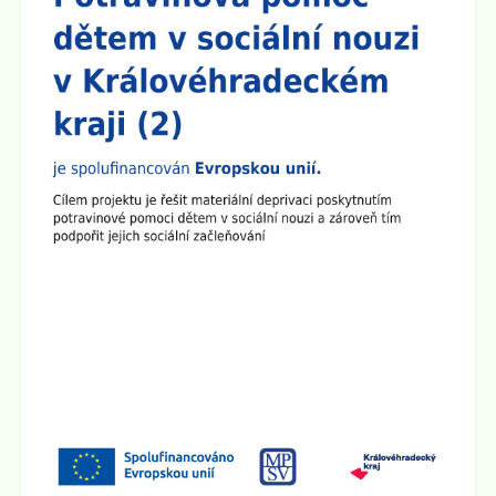
jednotlivých tříd. Pokud dojde k malému zpoždění,
předem se omlouváme, učitelský sbor se půjde nejprve
představit do prvních a šestých tříd.
Zveřejněno: 8.9.2025
Plenární schůze SRPŠ
Dne 15.9. 2025 v 15:30 hod se v učebně 8.A na 2.
stupni školy koná Plenární schůze SRPŠ.
Zveřejněno: 26.8.2025
Provoz školní družiny 1.9. 2025
1.9. 2025 bude školní družina v provozu od 6:00 hod do
15:00 hod.
Zveřejněno: 2.5.2025
Schůzka pro rodiče budoucích prvňáčků
Rodičovská schůzka se uskuteční v úterý 3.6. 2025 v