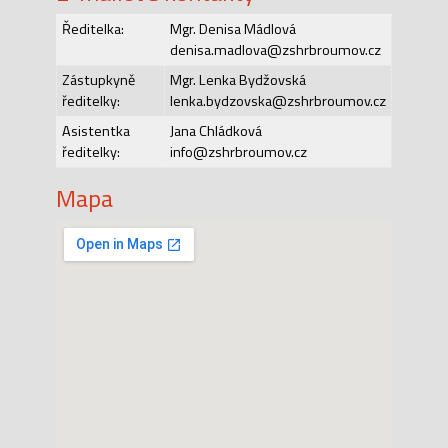
Ředitelka:
Mgr. Denisa Mádlová
denisa.madlova@zshrbroumov.cz
Zástupkyně
Mgr. Lenka Bydžovská
ředitelky:
lenka.bydzovska@zshrbroumov.cz
Asistentka
Jana Chládková
ředitelky:
info@zshrbroumov.cz
Mapa