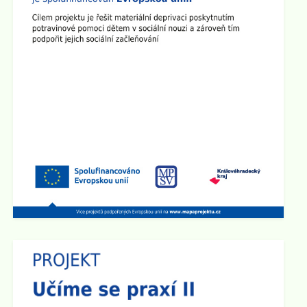
Plenární schůze SRPŠ
Dne 15.9. 2025 v 15:30 hod se v učebně 8.A na 2.
stupni školy koná Plenární schůze SRPŠ.
Zveřejněno: 26.8.2025
Provoz školní družiny 1.9. 2025
1.9. 2025 bude školní družina v provozu od 6:00 hod
do 15:00 hod.
Zveřejněno: 2.5.2025
Schůzka pro rodiče budoucích prvňáčků
Rodičovská schůzka se uskuteční v úterý 3.6. 2025
v 15:30 hod v učebně 2.B na 1. stupni školy.
Zveřejněno: 14.4.2025
Den otevřených dveří na 2. stupni školy