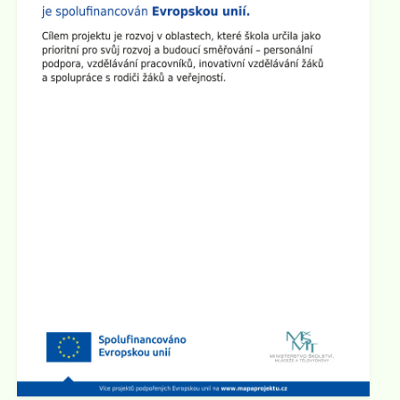
Dne 29.4. od 15:00 do 17:30 hod zveme všechny
rodiče a přátele školy na
Den otevřených dveří na 2.
stupni
. Ve třídách budou připraveny různé
prezentace a ukázky pomůcek. Den otevřených dveří
chceme zakončit společným opékáním na školním
dvoře. Všichni jste srdečně zváni!
Zveřejněno: 1.4.2025
Seminář pro rodiče "Jak ochránit děti před hrozbami
internetu?"
Zveme všechny rodiče na seminář, který se bude
konat ve
čtvrtek 10.4. 2025 v 17:00 hod v sále ZUŠ
na Staré radnici
v Broumově. Seminář povede Mgr.
Martin Kaliba Ph.D., MBA, Msc. Vstup je zdarma.
Zobrazit vše