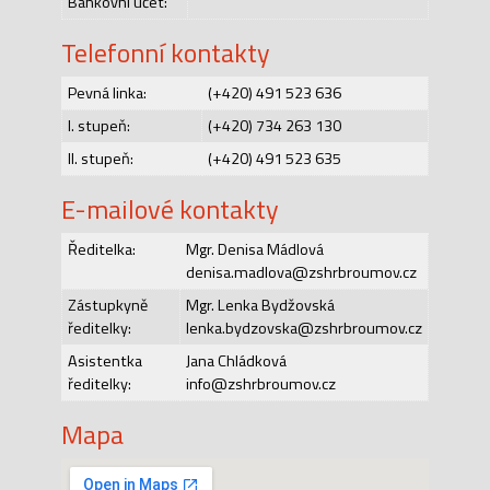
Bankovní účet:
Telefonní kontakty
Pevná linka:
(+420) 491 523 636
I. stupeň:
(+420) 734 263 130
II. stupeň:
(+420) 491 523 635
E-mailové kontakty
Ředitelka:
Mgr. Denisa Mádlová
denisa.madlova@zshrbroumov.cz
Zástupkyně
Mgr. Lenka Bydžovská
ředitelky:
lenka.bydzovska@zshrbroumov.cz
Asistentka
Jana Chládková
ředitelky:
info@zshrbroumov.cz
Mapa