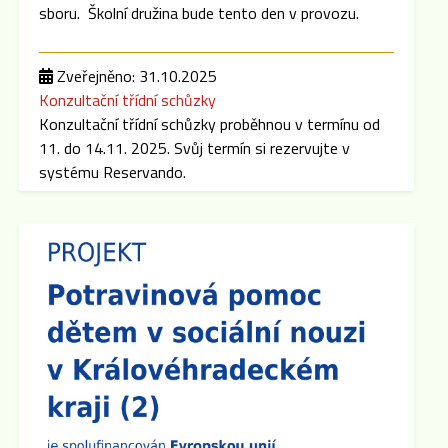
sboru. Školní družina bude tento den v provozu.
Zveřejněno: 31.10.2025
Konzultační třídní schůzky
Konzultační třídní schůzky proběhnou v termínu od
11. do 14.11. 2025. Svůj termín si rezervujte v
systému Reservando.
Zveřejněno: 8.9.2025
Třídní schůzky
Dne 15.9. 2025 cca v 16:00 hod se po skončení
Plenární schůze SRPŠ budou konat třídní schůzky
jednotlivých tříd. Pokud dojde k malému zpoždění,
předem se omlouváme, učitelský sbor se půjde
nejprve představit do prvních a šestých tříd.
Zveřejněno: 8.9.2025