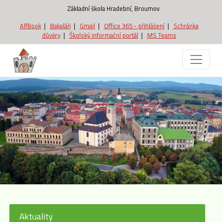
Základní škola Hradební, Broumov
AlfBook
|
Bakaláři
|
Gmail
|
Office 365 - přihlášení
|
Schránka
důvěry
|
Školský informační portál
|
MS Teams
Aktuality