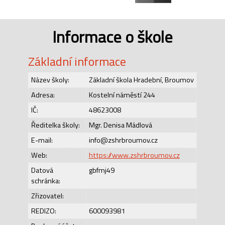
Informace o škole
Základní informace
Název školy:
Základní škola Hradební, Broumov
Adresa:
Kostelní náměstí 244
IČ:
48623008
Ředitelka školy:
Mgr. Denisa Mádlová
E-mail:
info@zshrbroumov.cz
Web:
https://www.zshrbroumov.cz
Datová
gbfmj49
schránka:
Zřizovatel:
REDIZO:
600093981